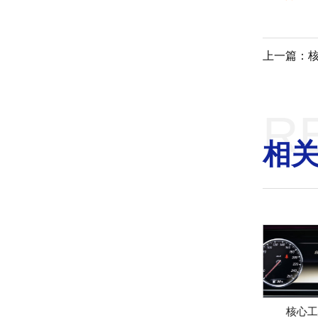
上一篇：核
R
相
不符合项分析与应对
VDA6.5产品审核
核心工