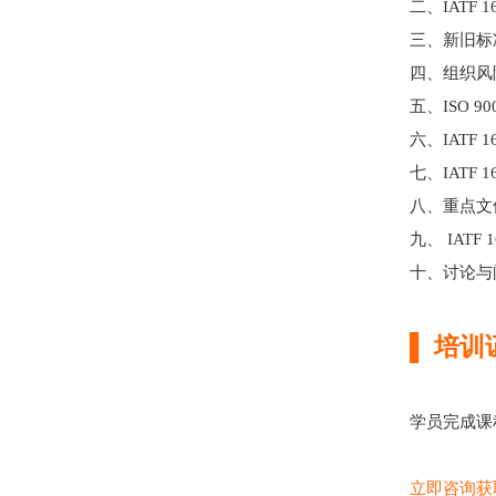
二、IATF
三、新旧标
四、组织风
五、ISO 9
六、IATF 
七、IATF
八、重点文
九、 IAT
十、讨论与
▌ 培训
学员完成课
立即咨询获